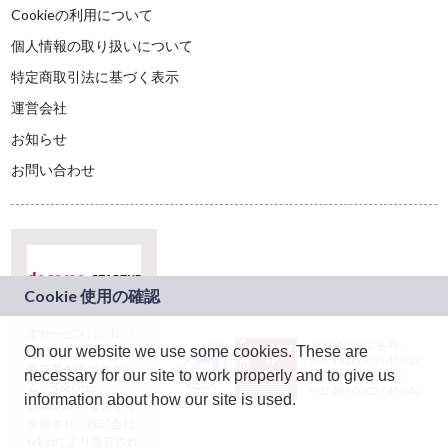
Cookieの利用について
個人情報の取り扱いについて
特定商取引法に基づく表示
運営会社
お知らせ
お問い合わせ
本サービスは、NTT
JASRAC許諾番号：
On our website we use some cookies. These are
ドコモグループの新
9024936001Y45037
規事業創出プログラ
necessary for our site to work properly and to give us
JASRAC許諾番号：
ム「docomo
9024936002Y45040
information about how our site is used.
STARTUP」を通じて
企画され、株式会社
teketにより運営され