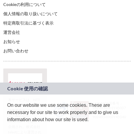
Cookieの利用について
個人情報の取り扱いについて
特定商取引法に基づく表示
運営会社
お知らせ
お問い合わせ
本サービスは、NTT
JASRAC許諾番号：
On our website we use some cookies. These are
ドコモグループの新
9024936001Y45037
規事業創出プログラ
necessary for our site to work properly and to give us
JASRAC許諾番号：
ム「docomo
9024936002Y45040
information about how our site is used.
STARTUP」を通じて
企画され、株式会社
teketにより運営され