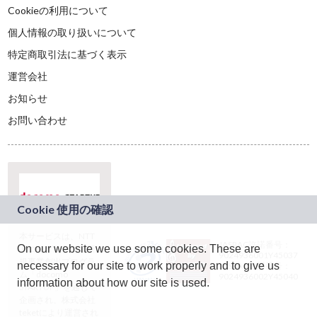
Cookieの利用について
個人情報の取り扱いについて
特定商取引法に基づく表示
運営会社
お知らせ
お問い合わせ
本サービスは、NTT
JASRAC許諾番号：
On our website we use some cookies. These are
ドコモグループの新
9024936001Y45037
規事業創出プログラ
necessary for our site to work properly and to give us
JASRAC許諾番号：
ム「docomo
9024936002Y45040
information about how our site is used.
STARTUP」を通じて
企画され、株式会社
teketにより運営され