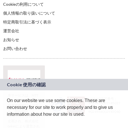
Cookieの利用について
個人情報の取り扱いについて
特定商取引法に基づく表示
運営会社
お知らせ
お問い合わせ
本サービスは、NTT
JASRAC許諾番号：
On our website we use some cookies. These are
ドコモグループの新
9024936001Y45037
規事業創出プログラ
necessary for our site to work properly and to give us
JASRAC許諾番号：
ム「docomo
9024936002Y45040
information about how our site is used.
STARTUP」を通じて
企画され、株式会社
teketにより運営され