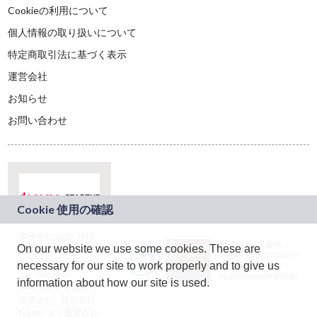
Cookieの利用について
個人情報の取り扱いについて
特定商取引法に基づく表示
運営会社
お知らせ
お問い合わせ
本サービスは、NTT
JASRAC許諾番号：
On our website we use some cookies. These are
ドコモグループの新
9024936001Y45037
規事業創出プログラ
necessary for our site to work properly and to give us
JASRAC許諾番号：
ム「docomo
9024936002Y45040
information about how our site is used.
STARTUP」を通じて
企画され、株式会社
teketにより運営され