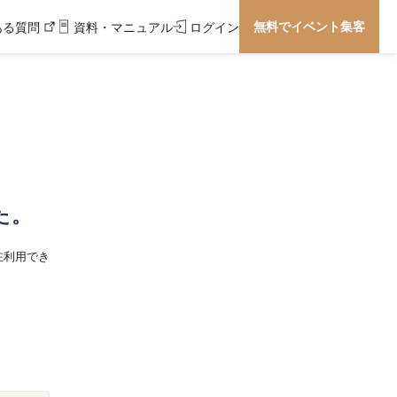
無料でイベント集客
ある質問
資料・マニュアル
ログイン
た。
在利用でき