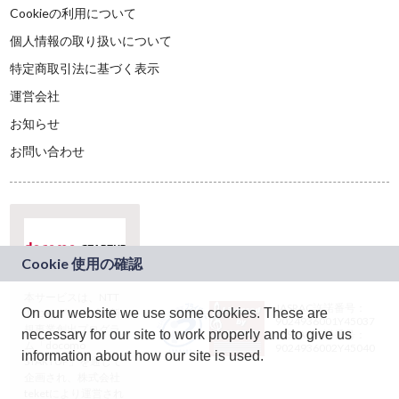
Cookieの利用について
個人情報の取り扱いについて
特定商取引法に基づく表示
運営会社
お知らせ
お問い合わせ
本サービスは、NTT
JASRAC許諾番号：
On our website we use some cookies. These are
ドコモグループの新
9024936001Y45037
規事業創出プログラ
necessary for our site to work properly and to give us
JASRAC許諾番号：
ム「docomo
9024936002Y45040
information about how our site is used.
STARTUP」を通じて
企画され、株式会社
teketにより運営され