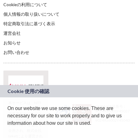
Cookieの利用について
個人情報の取り扱いについて
特定商取引法に基づく表示
運営会社
お知らせ
お問い合わせ
本サービスは、NTT
JASRAC許諾番号：
On our website we use some cookies. These are
ドコモグループの新
9024936001Y45037
規事業創出プログラ
necessary for our site to work properly and to give us
JASRAC許諾番号：
ム「docomo
9024936002Y45040
information about how our site is used.
STARTUP」を通じて
企画され、株式会社
teketにより運営され