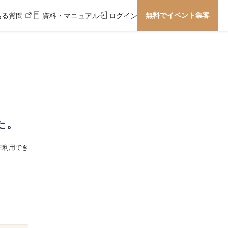
無料でイベント集客
ある質問
資料・マニュアル
ログイン
た。
在利用でき