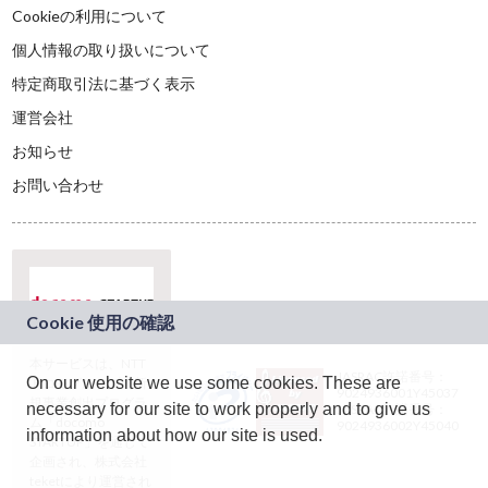
Cookieの利用について
個人情報の取り扱いについて
特定商取引法に基づく表示
運営会社
お知らせ
お問い合わせ
本サービスは、NTT
JASRAC許諾番号：
On our website we use some cookies. These are
ドコモグループの新
9024936001Y45037
規事業創出プログラ
necessary for our site to work properly and to give us
JASRAC許諾番号：
ム「docomo
9024936002Y45040
information about how our site is used.
STARTUP」を通じて
企画され、株式会社
teketにより運営され