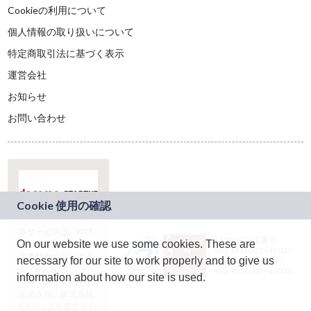
Cookieの利用について
個人情報の取り扱いについて
特定商取引法に基づく表示
運営会社
お知らせ
お問い合わせ
本サービスは、NTT
JASRAC許諾番号：
On our website we use some cookies. These are
ドコモグループの新
9024936001Y45037
規事業創出プログラ
necessary for our site to work properly and to give us
JASRAC許諾番号：
ム「docomo
9024936002Y45040
information about how our site is used.
STARTUP」を通じて
企画され、株式会社
teketにより運営され