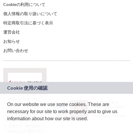
Cookieの利用について
個人情報の取り扱いについて
特定商取引法に基づく表示
運営会社
お知らせ
お問い合わせ
本サービスは、NTT
JASRAC許諾番号：
On our website we use some cookies. These are
ドコモグループの新
9024936001Y45037
規事業創出プログラ
necessary for our site to work properly and to give us
JASRAC許諾番号：
ム「docomo
9024936002Y45040
information about how our site is used.
STARTUP」を通じて
企画され、株式会社
teketにより運営され