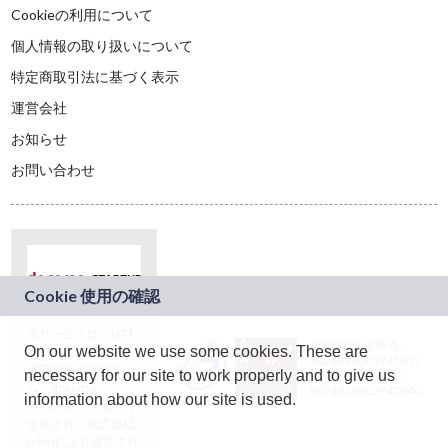
Cookieの利用について
個人情報の取り扱いについて
特定商取引法に基づく表示
運営会社
お知らせ
お問い合わせ
本サービスは、NTT
JASRAC許諾番号：
On our website we use some cookies. These are
ドコモグループの新
9024936001Y45037
規事業創出プログラ
necessary for our site to work properly and to give us
JASRAC許諾番号：
ム「docomo
9024936002Y45040
information about how our site is used.
STARTUP」を通じて
企画され、株式会社
teketにより運営され