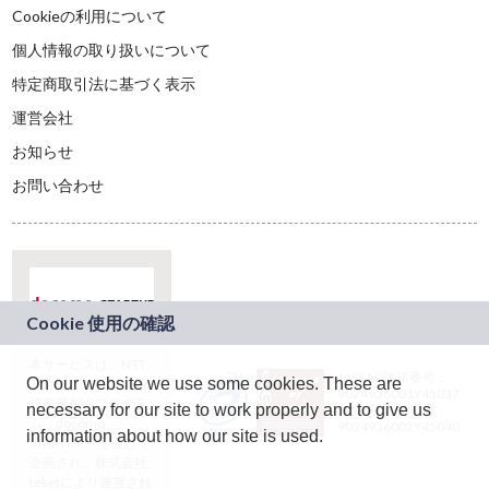
Cookieの利用について
個人情報の取り扱いについて
特定商取引法に基づく表示
運営会社
お知らせ
お問い合わせ
本サービスは、NTT
JASRAC許諾番号：
On our website we use some cookies. These are
ドコモグループの新
9024936001Y45037
規事業創出プログラ
necessary for our site to work properly and to give us
JASRAC許諾番号：
ム「docomo
9024936002Y45040
information about how our site is used.
STARTUP」を通じて
企画され、株式会社
teketにより運営され