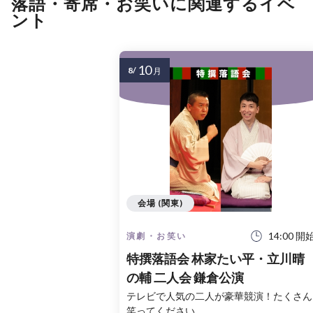
落語・寄席・お笑いに関連するイベ
ント
10
8/
月
会場 (関東)
14:00 開
演劇・お笑い
特撰落語会 林家たい平・立川晴
の輔 二人会 鎌倉公演
テレビで人気の二人が豪華競演！たくさん
笑ってください。