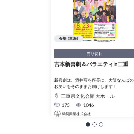
会場 (東海)
売り切れ
吉本新喜劇＆バラエティin三重
新喜劇は、酒井藍を座長に、大阪なんばの
お笑いをそのままお届けします！
三重県文化会館 大ホール
175
1046
鵜飼興業株式会社