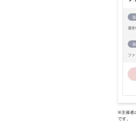
通常
ファ
※主催者
です。