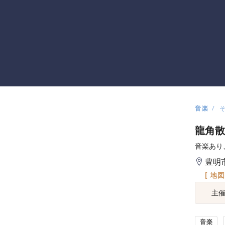
音楽
龍角散
音楽あり
豊明
[ 地
主
音楽