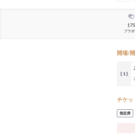
17
ブラボ
開場/
[ 1 ]
チケッ
指定席