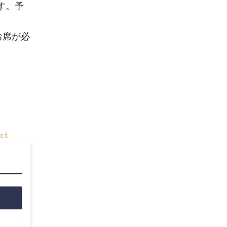
す。予
お席が必
ct