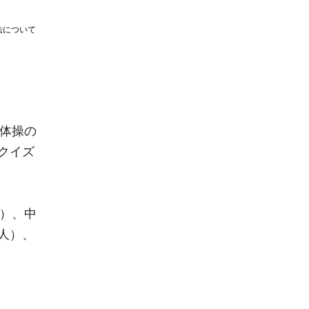
法について
、体操の
クイズ
ト）、中
人）、