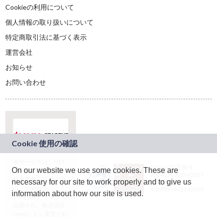
Cookieの利用について
個人情報の取り扱いについて
特定商取引法に基づく表示
運営会社
お知らせ
お問い合わせ
本サービスは、NTT
JASRAC許諾番号：
On our website we use some cookies. These are
ドコモグループの新
9024936001Y45037
規事業創出プログラ
necessary for our site to work properly and to give us
JASRAC許諾番号：
ム「docomo
9024936002Y45040
information about how our site is used.
STARTUP」を通じて
企画され、株式会社
teketにより運営され