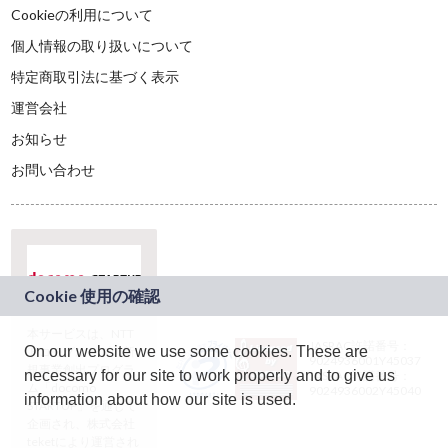
Cookieの利用について
個人情報の取り扱いについて
特定商取引法に基づく表示
運営会社
お知らせ
お問い合わせ
本サービスは、NTT
JASRAC許諾番号：
On our website we use some cookies. These are
ドコモグループの新
9024936001Y45037
規事業創出プログラ
necessary for our site to work properly and to give us
JASRAC許諾番号：
ム「docomo
9024936002Y45040
information about how our site is used.
STARTUP」を通じて
企画され、株式会社
teketにより運営され