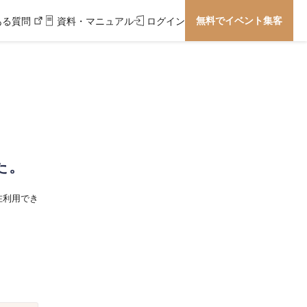
無料でイベント集客
ある質問
資料・マニュアル
ログイン
た。
在利用でき