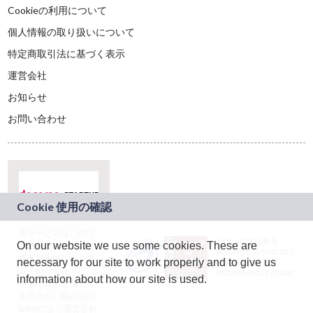
Cookieの利用について
個人情報の取り扱いについて
特定商取引法に基づく表示
運営会社
お知らせ
お問い合わせ
本サービスは、NTT
JASRAC許諾番号：
On our website we use some cookies. These are
ドコモグループの新
9024936001Y45037
規事業創出プログラ
necessary for our site to work properly and to give us
JASRAC許諾番号：
ム「docomo
9024936002Y45040
information about how our site is used.
STARTUP」を通じて
企画され、株式会社
teketにより運営され