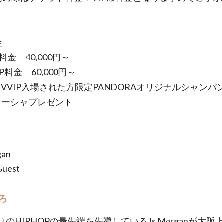
金
P料金 40,000円～
IP料金 60,000円～
P・VVIP入場された方限定PANDORAオリジナルシャンパ
Xシーシャプレゼント
gan
Guest
ろ
のHIPHOPの最先端を先導しているJs Morganが大阪