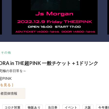
その他
ORA in THE超PINK 一般チケット＋1ドリンク
究極の非日常を～
超PINK
図を見る ]
催者団体情報
コロナ対策
物販あり
当日券
イベント
大阪
今年最