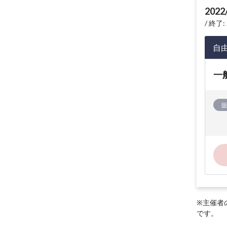
2022
終了: 
自
一
※主催者
です。