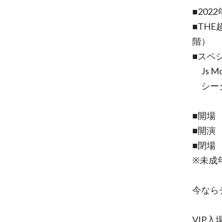
■202
■THE
階）
■スペ
Js Mo
シーク
■開場 
■開演 
■閉場 
※未成
今なら
VIP