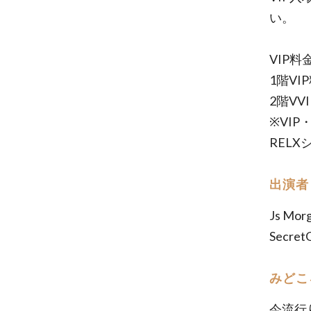
い。
VIP料
1階VI
2階VV
※VI
REL
出演者
Js Mor
Secret
みどこ
今流行り