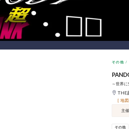
その他
PAND
～世界に
THE
[ 地
主
その他