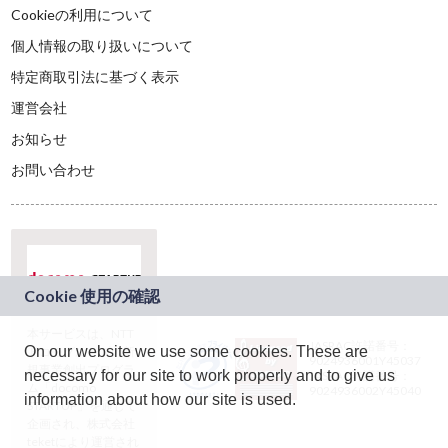
Cookieの利用について
個人情報の取り扱いについて
特定商取引法に基づく表示
運営会社
お知らせ
お問い合わせ
本サービスは、NTT
JASRAC許諾番号：
On our website we use some cookies. These are
ドコモグループの新
9024936001Y45037
規事業創出プログラ
necessary for our site to work properly and to give us
JASRAC許諾番号：
ム「docomo
9024936002Y45040
information about how our site is used.
STARTUP」を通じて
企画され、株式会社
teketにより運営され