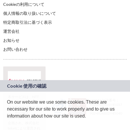
Cookieの利用について
個人情報の取り扱いについて
特定商取引法に基づく表示
運営会社
お知らせ
お問い合わせ
本サービスは、NTT
JASRAC許諾番号：
On our website we use some cookies. These are
ドコモグループの新
9024936001Y45037
規事業創出プログラ
necessary for our site to work properly and to give us
JASRAC許諾番号：
ム「docomo
9024936002Y45040
information about how our site is used.
STARTUP」を通じて
企画され、株式会社
teketにより運営され