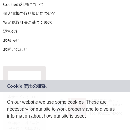
Cookieの利用について
個人情報の取り扱いについて
特定商取引法に基づく表示
運営会社
お知らせ
お問い合わせ
本サービスは、NTT
JASRAC許諾番号：
On our website we use some cookies. These are
ドコモグループの新
9024936001Y45037
規事業創出プログラ
necessary for our site to work properly and to give us
JASRAC許諾番号：
ム「docomo
9024936002Y45040
information about how our site is used.
STARTUP」を通じて
企画され、株式会社
teketにより運営され