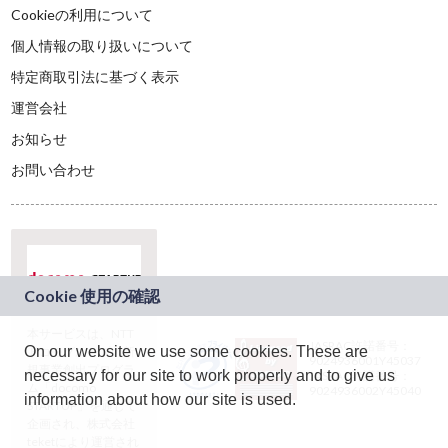
Cookieの利用について
個人情報の取り扱いについて
特定商取引法に基づく表示
運営会社
お知らせ
お問い合わせ
本サービスは、NTT
JASRAC許諾番号：
On our website we use some cookies. These are
ドコモグループの新
9024936001Y45037
規事業創出プログラ
necessary for our site to work properly and to give us
JASRAC許諾番号：
ム「docomo
9024936002Y45040
information about how our site is used.
STARTUP」を通じて
企画され、株式会社
teketにより運営され