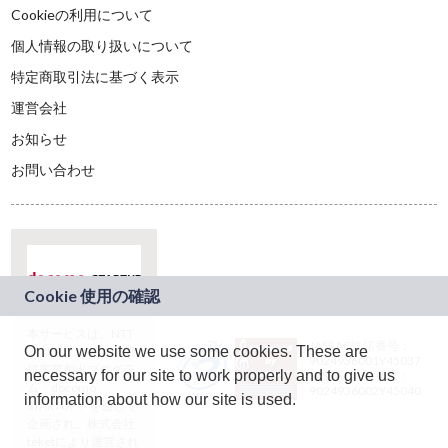
Cookieの利用について
個人情報の取り扱いについて
特定商取引法に基づく表示
運営会社
お知らせ
お問い合わせ
本サービスは、NTT
JASRAC許諾番号：
On our website we use some cookies. These are
ドコモグループの新
9024936001Y45037
規事業創出プログラ
necessary for our site to work properly and to give us
JASRAC許諾番号：
ム「docomo
9024936002Y45040
information about how our site is used.
STARTUP」を通じて
企画され、株式会社
teketにより運営され