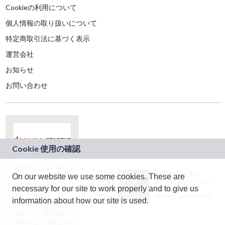
Cookieの利用について
個人情報の取り扱いについて
特定商取引法に基づく表示
運営会社
お知らせ
お問い合わせ
本サービスは、NTT
JASRAC許諾番号：
On our website we use some cookies. These are
ドコモグループの新
9024936001Y45037
規事業創出プログラ
necessary for our site to work properly and to give us
JASRAC許諾番号：
ム「docomo
9024936002Y45040
information about how our site is used.
STARTUP」を通じて
企画され、株式会社
teketにより運営され