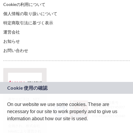
Cookieの利用について
個人情報の取り扱いについて
特定商取引法に基づく表示
運営会社
お知らせ
お問い合わせ
本サービスは、NTT
JASRAC許諾番号：
On our website we use some cookies. These are
ドコモグループの新
9024936001Y45037
規事業創出プログラ
necessary for our site to work properly and to give us
JASRAC許諾番号：
ム「docomo
9024936002Y45040
information about how our site is used.
STARTUP」を通じて
企画され、株式会社
teketにより運営され