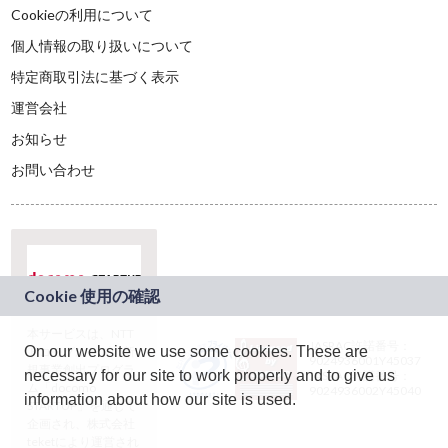
Cookieの利用について
個人情報の取り扱いについて
特定商取引法に基づく表示
運営会社
お知らせ
お問い合わせ
本サービスは、NTT
JASRAC許諾番号：
On our website we use some cookies. These are
ドコモグループの新
9024936001Y45037
規事業創出プログラ
necessary for our site to work properly and to give us
JASRAC許諾番号：
ム「docomo
9024936002Y45040
information about how our site is used.
STARTUP」を通じて
企画され、株式会社
teketにより運営され