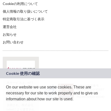
Cookieの利用について
個人情報の取り扱いについて
特定商取引法に基づく表示
運営会社
お知らせ
お問い合わせ
本サービスは、NTT
JASRAC許諾番号：
On our website we use some cookies. These are
ドコモグループの新
9024936001Y45037
規事業創出プログラ
necessary for our site to work properly and to give us
JASRAC許諾番号：
ム「docomo
9024936002Y45040
information about how our site is used.
STARTUP」を通じて
企画され、株式会社
teketにより運営され