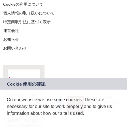
Cookieの利用について
個人情報の取り扱いについて
特定商取引法に基づく表示
運営会社
お知らせ
お問い合わせ
本サービスは、NTT
JASRAC許諾番号：
On our website we use some cookies. These are
ドコモグループの新
9024936001Y45037
規事業創出プログラ
necessary for our site to work properly and to give us
JASRAC許諾番号：
ム「docomo
9024936002Y45040
information about how our site is used.
STARTUP」を通じて
企画され、株式会社
teketにより運営され