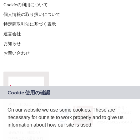
Cookieの利用について
個人情報の取り扱いについて
特定商取引法に基づく表示
運営会社
お知らせ
お問い合わせ
本サービスは、NTT
JASRAC許諾番号：
On our website we use some cookies. These are
ドコモグループの新
9024936001Y45037
規事業創出プログラ
necessary for our site to work properly and to give us
JASRAC許諾番号：
ム「docomo
9024936002Y45040
information about how our site is used.
STARTUP」を通じて
企画され、株式会社
teketにより運営され