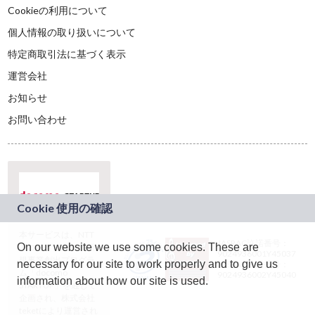
Cookieの利用について
個人情報の取り扱いについて
特定商取引法に基づく表示
運営会社
お知らせ
お問い合わせ
本サービスは、NTT
JASRAC許諾番号：
On our website we use some cookies. These are
ドコモグループの新
9024936001Y45037
規事業創出プログラ
necessary for our site to work properly and to give us
JASRAC許諾番号：
ム「docomo
9024936002Y45040
information about how our site is used.
STARTUP」を通じて
企画され、株式会社
teketにより運営され