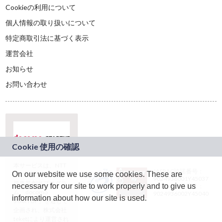
Cookieの利用について
個人情報の取り扱いについて
特定商取引法に基づく表示
運営会社
お知らせ
お問い合わせ
本サービスは、NTT
JASRAC許諾番号：
On our website we use some cookies. These are
ドコモグループの新
9024936001Y45037
規事業創出プログラ
necessary for our site to work properly and to give us
JASRAC許諾番号：
ム「docomo
9024936002Y45040
information about how our site is used.
STARTUP」を通じて
企画され、株式会社
teketにより運営され