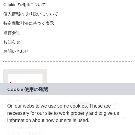
Cookieの利用について
個人情報の取り扱いについて
特定商取引法に基づく表示
運営会社
お知らせ
お問い合わせ
本サービスは、NTT
JASRAC許諾番号：
On our website we use some cookies. These are
ドコモグループの新
9024936001Y45037
規事業創出プログラ
necessary for our site to work properly and to give us
JASRAC許諾番号：
ム「docomo
9024936002Y45040
information about how our site is used.
STARTUP」を通じて
企画され、株式会社
teketにより運営され