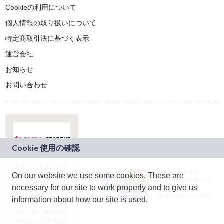
Cookieの利用について
個人情報の取り扱いについて
特定商取引法に基づく表示
運営会社
お知らせ
お問い合わせ
本サービスは、NTT
JASRAC許諾番号：
On our website we use some cookies. These are
ドコモグループの新
9024936001Y45037
規事業創出プログラ
necessary for our site to work properly and to give us
JASRAC許諾番号：
ム「docomo
9024936002Y45040
information about how our site is used.
STARTUP」を通じて
企画され、株式会社
teketにより運営され