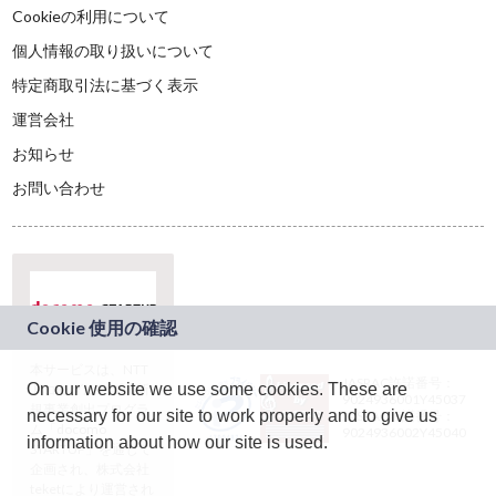
Cookieの利用について
個人情報の取り扱いについて
特定商取引法に基づく表示
運営会社
お知らせ
お問い合わせ
本サービスは、NTT
JASRAC許諾番号：
On our website we use some cookies. These are
ドコモグループの新
9024936001Y45037
規事業創出プログラ
necessary for our site to work properly and to give us
JASRAC許諾番号：
ム「docomo
9024936002Y45040
information about how our site is used.
STARTUP」を通じて
企画され、株式会社
teketにより運営され