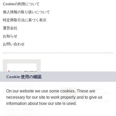
Cookieの利用について
個人情報の取り扱いについて
特定商取引法に基づく表示
運営会社
お知らせ
お問い合わせ
本サービスは、NTT
JASRAC許諾番号：
On our website we use some cookies. These are
ドコモグループの新
9024936001Y45037
規事業創出プログラ
necessary for our site to work properly and to give us
JASRAC許諾番号：
ム「docomo
9024936002Y45040
information about how our site is used.
STARTUP」を通じて
企画され、株式会社
teketにより運営され