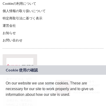
Cookieの利用について
個人情報の取り扱いについて
特定商取引法に基づく表示
運営会社
お知らせ
お問い合わせ
本サービスは、NTT
JASRAC許諾番号：
On our website we use some cookies. These are
ドコモグループの新
9024936001Y45037
規事業創出プログラ
necessary for our site to work properly and to give us
JASRAC許諾番号：
ム「docomo
9024936002Y45040
information about how our site is used.
STARTUP」を通じて
企画され、株式会社
teketにより運営され