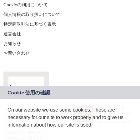
Cookieの利用について
個人情報の取り扱いについて
特定商取引法に基づく表示
運営会社
お知らせ
お問い合わせ
本サービスは、NTT
JASRAC許諾番号：
On our website we use some cookies. These are
ドコモグループの新
9024936001Y45037
規事業創出プログラ
necessary for our site to work properly and to give us
JASRAC許諾番号：
ム「docomo
9024936002Y45040
information about how our site is used.
STARTUP」を通じて
企画され、株式会社
teketにより運営され