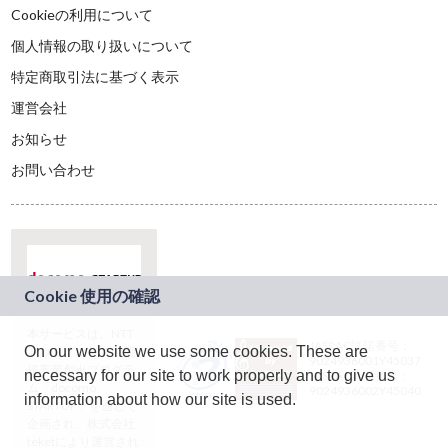
Cookieの利用について
個人情報の取り扱いについて
特定商取引法に基づく表示
運営会社
お知らせ
お問い合わせ
本サービスは、NTT
JASRAC許諾番号：
On our website we use some cookies. These are
ドコモグループの新
9024936001Y45037
規事業創出プログラ
necessary for our site to work properly and to give us
JASRAC許諾番号：
ム「docomo
9024936002Y45040
information about how our site is used.
STARTUP」を通じて
企画され、株式会社
teketにより運営され