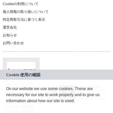
Cookieの利用について
個人情報の取り扱いについて
特定商取引法に基づく表示
運営会社
お知らせ
お問い合わせ
本サービスは、NTT
JASRAC許諾番号：
On our website we use some cookies. These are
ドコモグループの新
9024936001Y45037
規事業創出プログラ
necessary for our site to work properly and to give us
JASRAC許諾番号：
ム「docomo
9024936002Y45040
information about how our site is used.
STARTUP」を通じて
企画され、株式会社
teketにより運営され