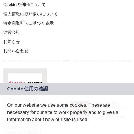
Cookieの利用について
個人情報の取り扱いについて
特定商取引法に基づく表示
運営会社
お知らせ
お問い合わせ
本サービスは、NTT
JASRAC許諾番号：
On our website we use some cookies. These are
ドコモグループの新
9024936001Y45037
規事業創出プログラ
necessary for our site to work properly and to give us
JASRAC許諾番号：
ム「docomo
9024936002Y45040
information about how our site is used.
STARTUP」を通じて
企画され、株式会社
teketにより運営され