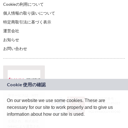
Cookieの利用について
個人情報の取り扱いについて
特定商取引法に基づく表示
運営会社
お知らせ
お問い合わせ
本サービスは、NTT
JASRAC許諾番号：
On our website we use some cookies. These are
ドコモグループの新
9024936001Y45037
規事業創出プログラ
necessary for our site to work properly and to give us
JASRAC許諾番号：
ム「docomo
9024936002Y45040
information about how our site is used.
STARTUP」を通じて
企画され、株式会社
teketにより運営され