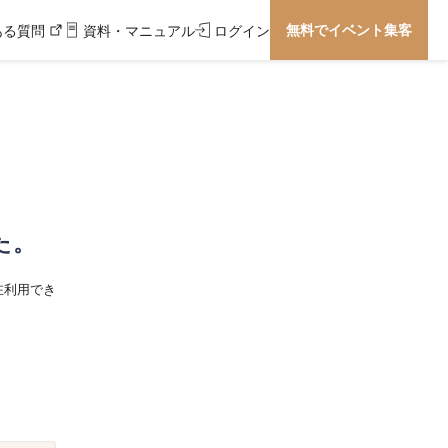
無料でイベント集客
ある質問
資料・マニュアル
ログイン
た。
在利用でき