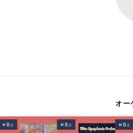
オー
8
8
8
8/
8/
8/
土
土
土