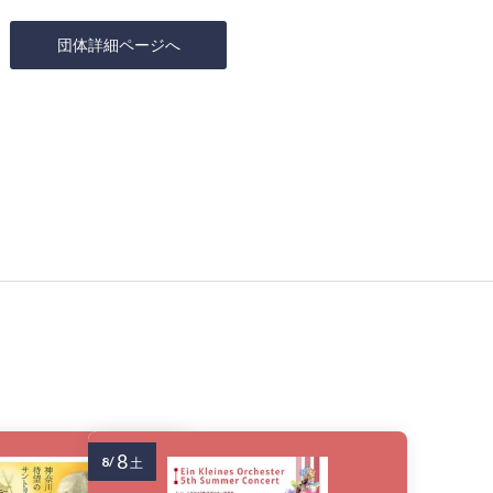
団体詳細ページへ
8
8/
土