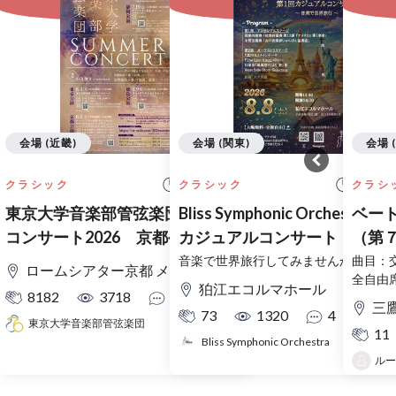
会場 (近畿)
会場 (関東)
会場 
14:00 開始
14:00
クラシック
クラシック
クラシ
東京大学音楽部管弦楽団 サマー
Bliss Symphonic Orchestra 第1回
ベー
コンサート2026 京都公演
カジュアルコンサート
（第
音楽で世界旅行してみませんか。
曲目：
ロームシアター京都 メインホール
全自由
狛江エコルマホール
8182
3718
20
三鷹
73
1320
4
東京大学音楽部管弦楽団
11
Bliss Symphonic Orchestra