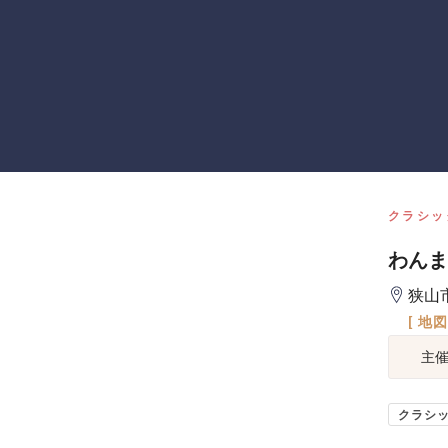
クラシッ
わんま
狭山
[ 地
主
クラシ