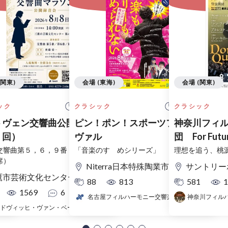
(関東)
会場 (東海)
会場 (関東)
 開始
14:00 開始
18:45 開始
ック
クラシック
クラシック
トヴェン交響曲公開録音会
ピン！ポン！スポーツフェスティ
神奈川フィ
７回）
ヴァル
団 For Fu
東京公演
交響曲第５，６，９番（入場無料・
「音楽のすゝめシリーズ」
理想を追う、桃
席）
Niterra日本特殊陶業市民会館（名古屋市民会館） フォレストホール
サントリー
市芸術文化センター 風のホール
88
813
581
1
1569
6
名古屋フィルハーモニー交響楽団
神奈川フィル
ルードヴィッヒ・ヴァン・ベートーヴェン室内合奏団