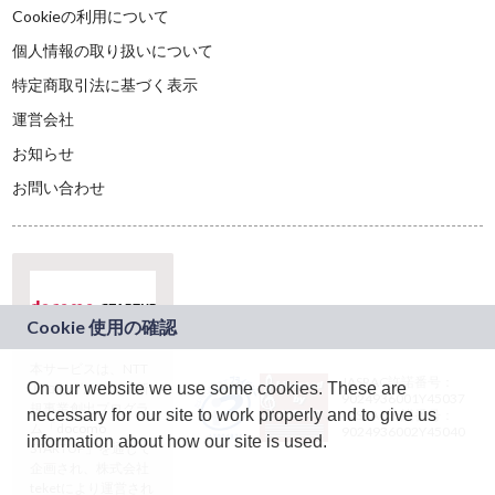
Cookieの利用について
個人情報の取り扱いについて
特定商取引法に基づく表示
運営会社
お知らせ
お問い合わせ
本サービスは、NTT
JASRAC許諾番号：
On our website we use some cookies. These are
ドコモグループの新
9024936001Y45037
規事業創出プログラ
necessary for our site to work properly and to give us
JASRAC許諾番号：
ム「docomo
9024936002Y45040
information about how our site is used.
STARTUP」を通じて
企画され、株式会社
teketにより運営され