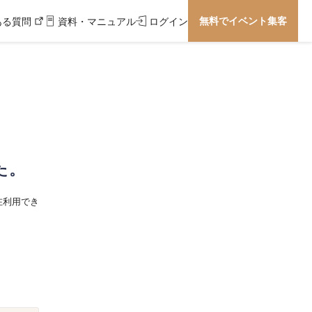
無料でイベント集客
ある質問
資料・マニュアル
ログイン
た。
在利用でき