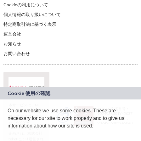
Cookieの利用について
個人情報の取り扱いについて
特定商取引法に基づく表示
運営会社
お知らせ
お問い合わせ
本サービスは、NTT
JASRAC許諾番号：
On our website we use some cookies. These are
ドコモグループの新
9024936001Y45037
規事業創出プログラ
necessary for our site to work properly and to give us
JASRAC許諾番号：
ム「docomo
9024936002Y45040
information about how our site is used.
STARTUP」を通じて
企画され、株式会社
teketにより運営され