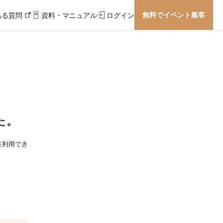
無料でイベント集客
ある質問
資料・マニュアル
ログイン
た。
在利用でき